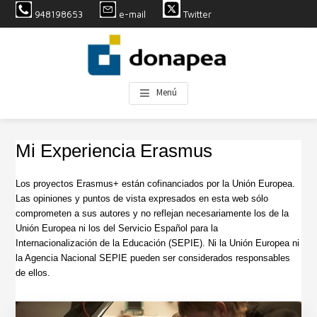
S
S
S
948198653
e-mail
Twitter
k
k
k
i
i
i
Instagram
Linkedin
p
p
p
t
t
t
o
o
o
Menú
m
p
f
a
r
o
i
i
o
n
m
t
Primary
Mi Experiencia Erasmus
c
a
e
Sidebar
o
r
r
Los proyectos Erasmus+ están cofinanciados por la Unión Europea.
n
y
Las opiniones y puntos de vista expresados en esta web sólo
t
s
comprometen a sus autores y no reflejan necesariamente los de la
e
i
Unión Europea ni los del Servicio Español para la
n
d
Internacionalización de la Educación (SEPIE). Ni la Unión Europea ni
t
e
la Agencia Nacional SEPIE pueden ser considerados responsables
b
de ellos.
a
r