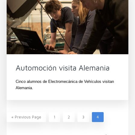
Automoción visita Alemania
Cinco alumnos de Electromecánica de Vehículos visitan
Alemania.
Go
Page
Page
Page
Page
«
Previous Page
1
2
3
4
to