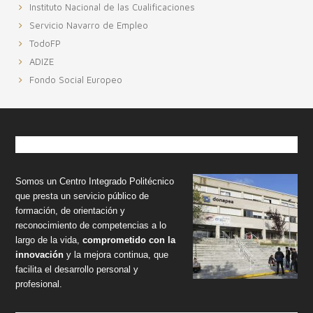
Instituto Nacional de las Cualificaciones
Servicio Navarro de Empleo
TodoFP
ADIZE
Fondo Social Europeo
Footer
Nuestro centro
Somos un Centro Integrado Politécnico
que presta un servicio público de
formación, de orientación y
reconocimiento de competencias a lo
largo de la vida,
comprometido con la
innovación
y la mejora continua, que
facilita el desarrollo personal y
profesional.