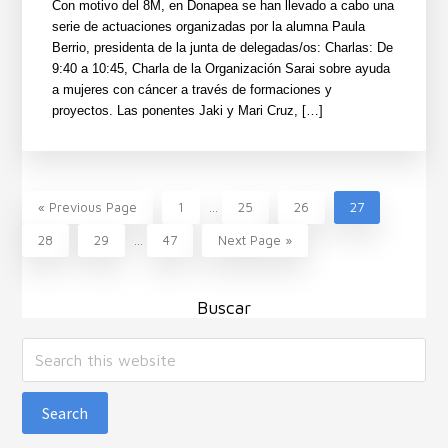
Con motivo del 8M, en Donapea se han llevado a cabo una
serie de actuaciones organizadas por la alumna Paula
Berrio, presidenta de la junta de delegadas/os: Charlas: De
9:40 a 10:45, Charla de la Organización Sarai sobre ayuda
a mujeres con cáncer a través de formaciones y
proyectos. Las ponentes Jaki y Mari Cruz, […]
Interim
Go
Page
Page
Page
Page
«
Previous Page
1
…
25
26
27
pages
to
Interim
Page
Page
Page
Go
28
29
…
47
Next Page »
omitted
pages
to
omitted
Buscar
Search
this
website