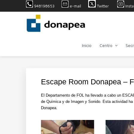
S
S
S
S
948198653
e-mail
Twitter
Inst
k
k
k
k
i
i
i
i
p
p
p
p
t
t
t
t
o
o
o
o
p
m
p
f
Inicio
Centro
Secr
r
a
r
o
i
i
i
o
m
n
m
t
a
c
a
e
r
o
r
r
y
n
y
Escape Room Donapea – 
n
t
s
a
e
i
El Departamento de FOL ha llevado a cabo un ESCA
v
n
d
de Química y de Imagen y Sonido. Esta actividad ha 
i
t
e
Donapea.
g
b
a
a
t
r
i