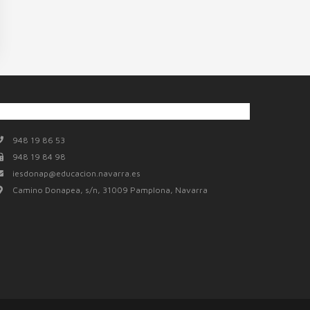
Contacto
948 19 86 53
948 19 84 98
iesdonap@educacion.navarra.es
Camino Donapea, s/n, 31009 Pamplona, Navarra